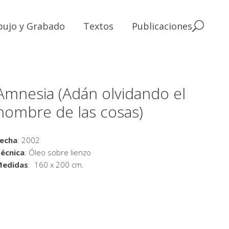
bujo y Grabado
Textos
Publicaciones
Amnesia (Adán olvidando el
nombre de las cosas)
echa
: 2002
écnica
: Óleo sobre lienzo
Medidas
: 160 x 200 cm.