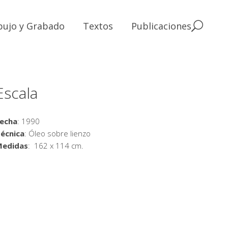
bujo y Grabado
Textos
Publicaciones
Escala
echa
: 1990
écnica
: Óleo sobre lienzo
Medidas
: 162 x 114 cm.