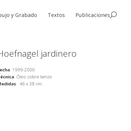
bujo y Grabado
Textos
Publicaciones
Hoefnagel jardinero
echa
: 1999-2000
écnica
: Óleo sobre lienzo
Medidas
: 46 x 38 cm.