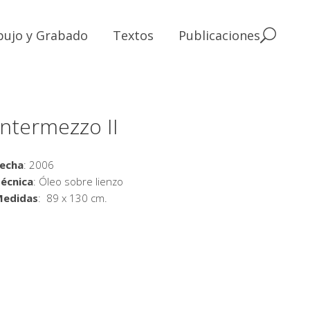
bujo y Grabado
Textos
Publicaciones
Intermezzo II
echa
: 2006
écnica
: Óleo sobre lienzo
Medidas
: 89 x 130 cm.