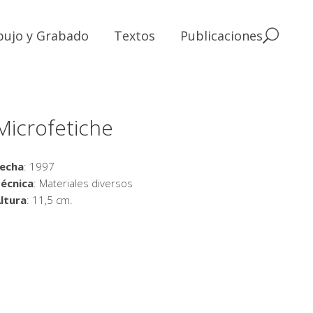
bujo y Grabado
Textos
Publicaciones
Microfetiche
echa
: 1997
écnica
: Materiales diversos
ltura
: 11,5 cm.