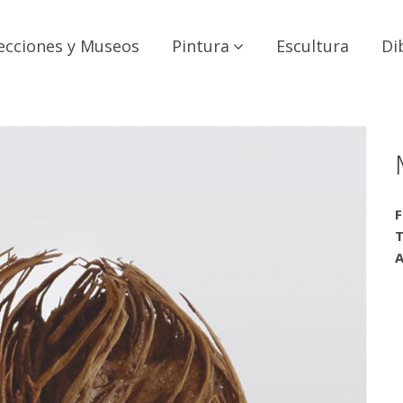
ecciones y Museos
Pintura
Escultura
Di
F
T
A