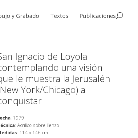
bujo y Grabado
Textos
Publicaciones
San Ignacio de Loyola
contemplando una visión
que le muestra la Jerusalén
(New York/Chicago) a
conquistar
echa
: 1979
écnica
: Acrílico sobre lienzo
Medidas
: 114 x 146 cm.