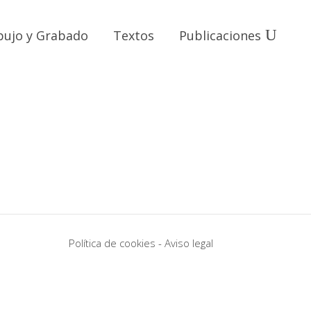
bujo y Grabado
Textos
Publicaciones
#4
ibujos
Papel - Regreso del Abismo, dibujos
#8
ibujos
Papel - Regreso del Abismo, dibujos
Política de cookies
-
Aviso legal