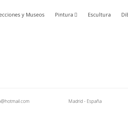
ecciones y Museos
Pintura
Escultura
Di
#3
egreso del Abismo, dibujos
Papel - Regreso del Abismo, d
#7
egreso del Abismo, dibujos
Papel - Regreso del Abismo, d
@hotmail.com
Madrid - España