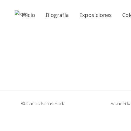
Inicio
Biografía
Exposiciones
Col
#1
#2
Papel - Regreso del Abismo, dibujos
Papel - R
#5
#6
Papel - Regreso del Abismo, dibujos
Papel - R
#9
Papel - Regreso del Abismo, dibujos
© Carlos Forns Bada
wunderka