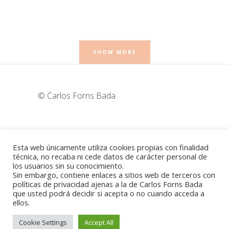
SHOW MORE
© Carlos Forns Bada
wunderka@hotmail.com
Esta web únicamente utiliza cookies propias con finalidad
técnica, no recaba ni cede datos de carácter personal de
los usuarios sin su conocimiento.
Madrid - España
Sin embargo, contiene enlaces a sitios web de terceros con
políticas de privacidad ajenas a la de Carlos Forns Bada
que usted podrá decidir si acepta o no cuando acceda a
ellos.
Política de cookies
-
Aviso legal
Cookie Settings
Accept All