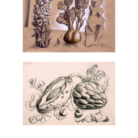
Jardín checo, 1996
Papel_3
Bodegón de Praga, 1996
Papel_3
Palme König, 1996
Papel_3
Jarrón salvaje, 1996